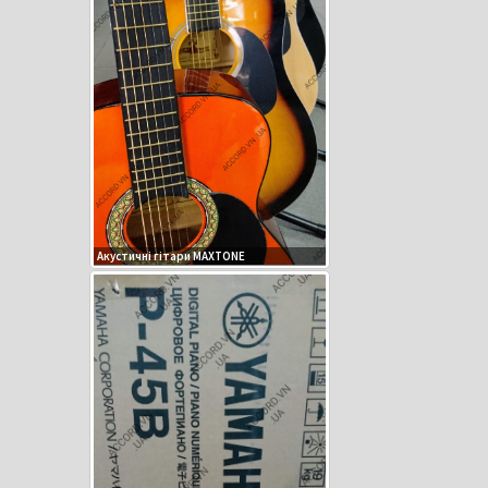
)
Акустичні гітари MAXTONE