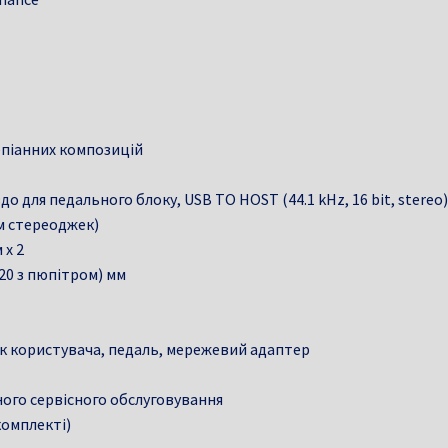
епіанних композицій
до для педального блоку, USB TO HOST (44.1 kHz, 16 bit, stereo
м стереоджек)
 x 2
320 з пюпітром) мм
ик користувача, педаль, мережевий адаптер
вного сервісного обслуговування
омплекті)