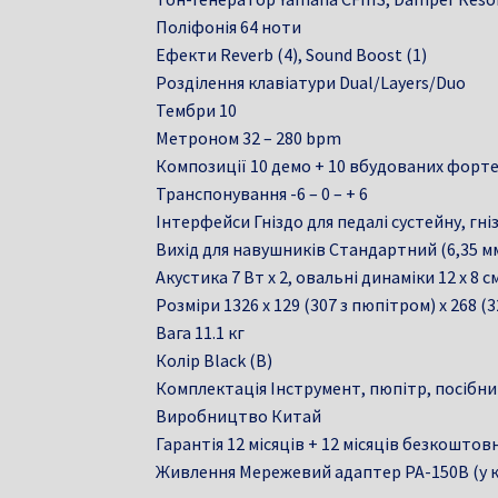
Поліфонія 64 ноти
Ефекти Reverb (4), Sound Boost (1)
Розділення клавіатури Dual/Layers/Duo
Тембри 10
Метроном 32 – 280 bpm
Композиції 10 демо + 10 вбудованих форт
Транспонування -6 – 0 – + 6
Інтерфейси Гніздо для педалі сустейну, гніз
Вихід для навушників Стандартний (6,35 м
Акустика 7 Вт x 2, овальні динаміки 12 х 8 см
Розміри 1326 x 129 (307 з пюпітром) x 268 (
Вага 11.1 кг
Колір Black (B)
Комплектація Інструмент, пюпітр, посібн
Виробництво Китай
Гарантія 12 місяців + 12 місяців безкошто
Живлення Мережевий адаптер PA-150B (у к