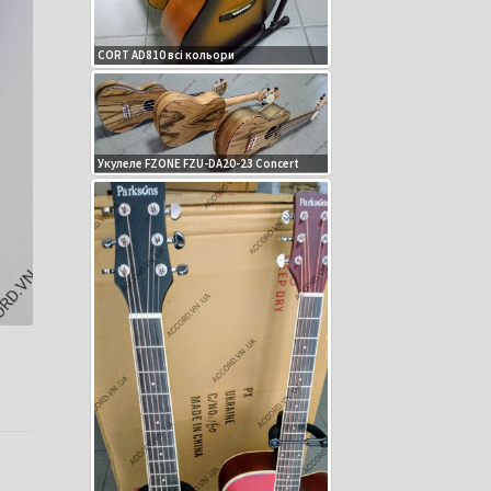
CORT AD810 всі кольори
Укулеле FZONE FZU-DA20-23 Concert