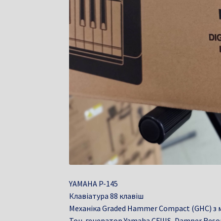
YAMAHA P-145
Клавіатура 88 клавіш
Механіка Graded Hammer Compact (GHC) з
Тон-генератор Yamaha CFIIIS, Damper Res