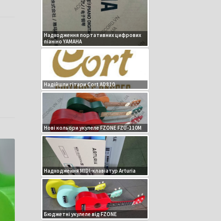
Надходження портативних цифрових
піаніно YAMAHA
Надійшли гітари Cort AD810
Нові кольори укулеле FZONE FZU-110M
Надходження MIDI-клавіатур Arturia
Бюджетні укулеле від FZONE