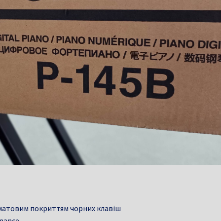
 матовим покриттям чорних клавіш
onance