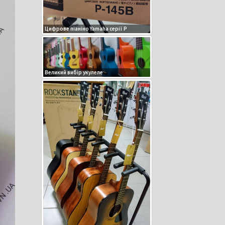
Цифрове піаніно Yamaha серії P
Великий вибір укулеле