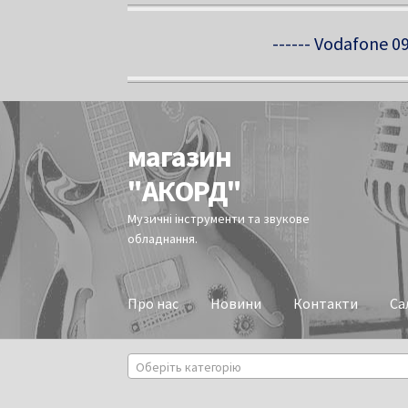
------ Vodafone 09
магазин
Перейти
Перейти
до
до
"АКОРД"
навігації
вмісту
Музичні інструменти та звукове
обладнання.
Про нас
Новини
Контакти
Са
Оберіть категорію