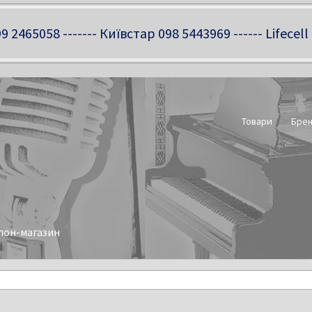
9 2465058 ------- Київстар 098 5443969 ------ Lifecell
Товари
Бре
лон-магазин