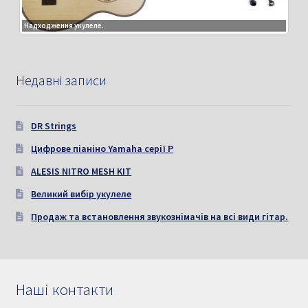
Надходження укулеле.
Недавні записи
DR Strings
Цифрове піаніно Yamaha серії P
ALESIS NITRO MESH KIT
Великий вибір укулеле
Продаж та встановлення звукознімачів на всі види гітар.
Наші контакти