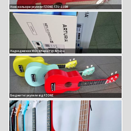
Нові кольори укулеле FZONE FZU-110M
Надходження MIDI-клавіатур Arturia
Бюджетні укулеле від FZONE