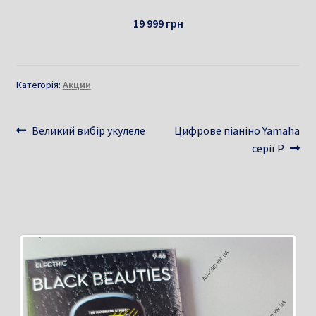
19 999 грн
Категорія:
Акции
Навігація
Попередні
Наступні
Великий вибір укулеле
Цифрове піаніно Yamaha
записи:
записи:
серії P
записів