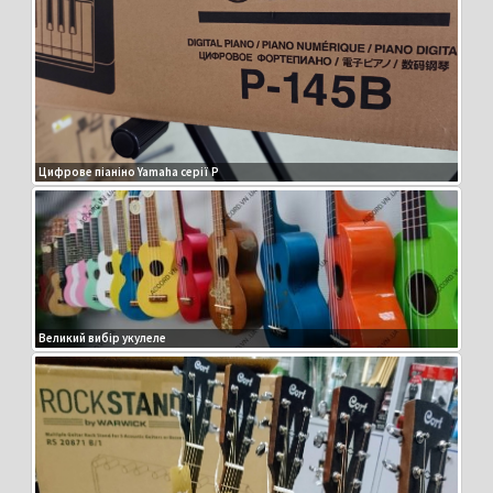
Цифрове піаніно Yamaha серії P
Великий вибір укулеле