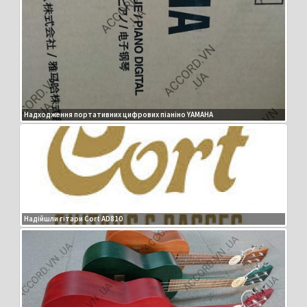
Надходження портативних цифрових піаніно YAMAHA
Надійшли гітари Cort AD810