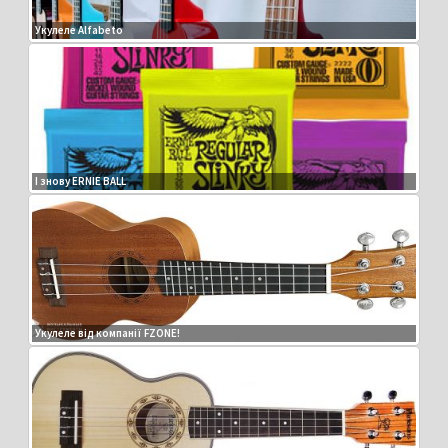
Укулеле Alfabeto
І знову ERNIE BALL
Укулеле від компанії FZONE!