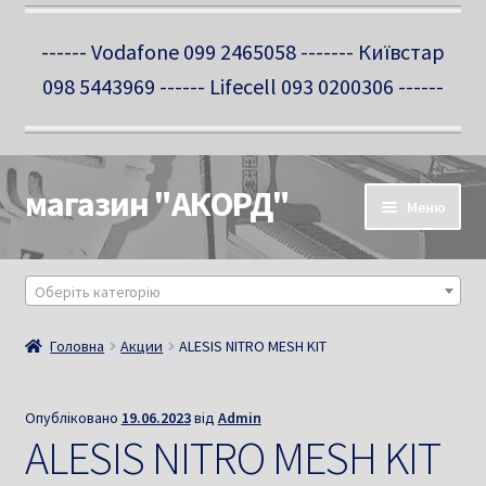
------ Vodafone 099 2465058 ------- Київстар
098 5443969 ------ Lifecell 093 0200306 ------
магазин "АКОРД"
Перейти
Перейти
Меню
до
до
навігації
вмісту
Про нас
Оберіть категорію
Новини
Головна
Акции
ALESIS NITRO MESH KIT
Контакти
Опубліковано
19.06.2023
від
Admin
Салон-магазин
ALESIS NITRO MESH KIT