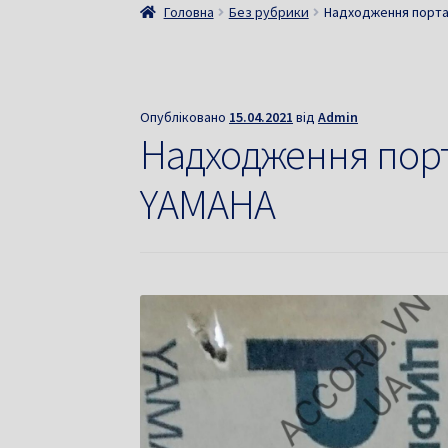
Головна
Без рубрики
Надходження порта
Опубліковано
15.04.2021
від
Admin
Надходження порт
YAMAHA