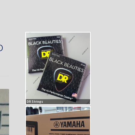
о
DR Strings