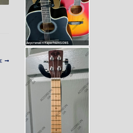
Акустичні гітари PARKSONS
E