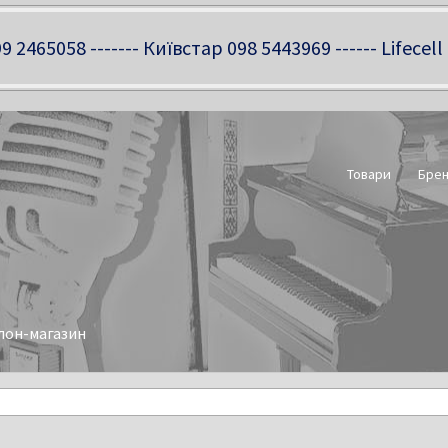
9 2465058 ------- Київстар 098 5443969 ------ Lifecell
Товари
Бре
лон-магазин