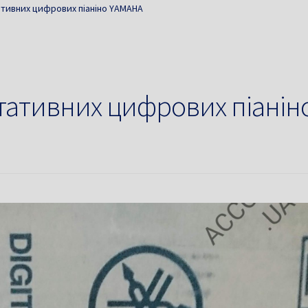
тивних цифрових піаніно YAMAHA
ативних цифрових піанін