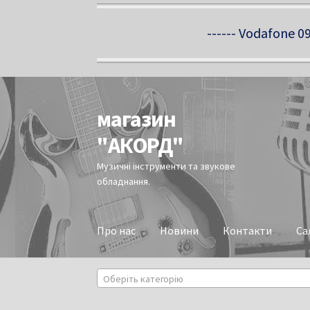
------ Vodafone 09
магазин
Перейти
Перейти
до
до
"АКОРД"
навігації
вмісту
Музичні інструменти та звукове
обладнання.
Про нас
Новини
Контакти
Са
Оберіть категорію