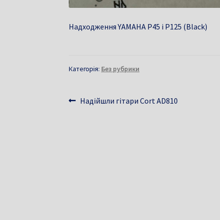
Надходження YAMAHA P45 і P125 (Black)
Категорія:
Без рубрики
Навігація
Попередні
Надійшли гітари Cort AD810
записи:
записів