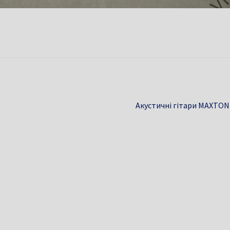
Наступні
Акустичні гітари MAXTON
записи: