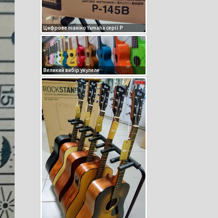
Цифрове піаніно Yamaha серії P
Великий вибір укулеле