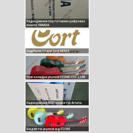
Надходження портативних цифрових
піаніно YAMAHA
Надійшли гітари Cort AD810
Нові кольори укулеле FZONE FZU-110M
Надходження MIDI-клавіатур Arturia
Бюджетні укулеле від FZONE