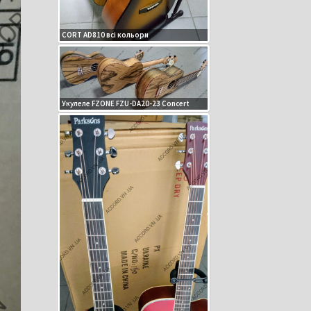
CORT AD810 всі кольори
Укулеле FZONE FZU-DA20-23 Concert