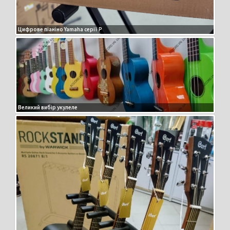
Цифрове піаніно Yamaha серії P
Великий вибір укулеле