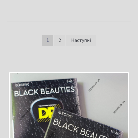
Пагінація
1
2
Наступні
записів