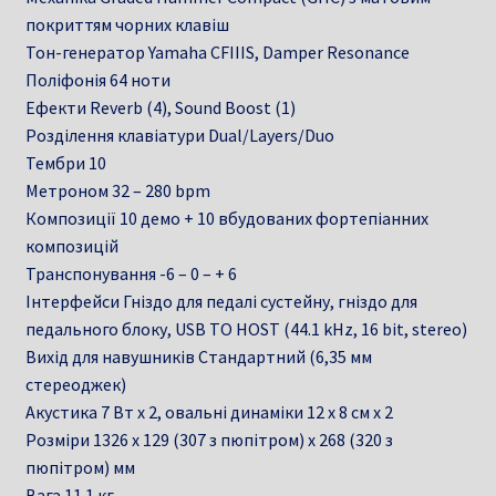
покриттям чорних клавіш
Тон-генератор Yamaha CFIIIS, Damper Resonance
Поліфонія 64 ноти
Ефекти Reverb (4), Sound Boost (1)
Розділення клавіатури Dual/Layers/Duo
Тембри 10
Метроном 32 – 280 bpm
Композиції 10 демо + 10 вбудованих фортепіанних
композицій
Транспонування -6 – 0 – + 6
Інтерфейси Гніздо для педалі сустейну, гніздо для
педального блоку, USB TO HOST (44.1 kHz, 16 bit, stereo)
Вихід для навушників Стандартний (6,35 мм
стереоджек)
Акустика 7 Вт x 2, овальні динаміки 12 х 8 см x 2
Розміри 1326 x 129 (307 з пюпітром) x 268 (320 з
пюпітром) мм
Вага 11.1 кг