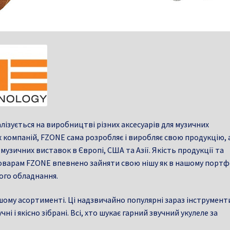
ізується на виробництві різних аксесуарів для музичних
их компаній, FZONE сама розробляє і виробляє свою продукцію, 
узичних виставок в Європі, США та Азії. Якість продукції та
оварам FZONE впевнено зайняти свою нішу як в нашому портф
ного обладнання.
ашому асортименті. Ці надзвичайно популярні зараз інструмент
ні і якісно зібрані. Всі, хто шукає гарний звучний укулеле за