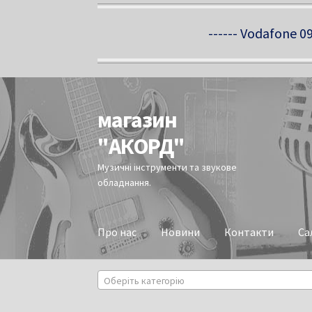
------ Vodafone 09
магазин
Перейти
Перейти
до
до
"АКОРД"
навігації
вмісту
Музичні інструменти та звукове
обладнання.
Про нас
Новини
Контакти
Са
Оберіть категорію