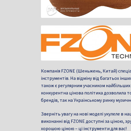
Компанія FZONE (Шеньжень, Китай) спеціал
інструментів. На відміну від багатьох інш
також є регулярним учасником найбільших м
конкурентна цінова політика дозволила т
брендів, так на Українському ринку музич
Зверніть увагу на нові моделі укулеле в н
виконанні від FZONE доступні за ціною, зруч
хорошою ціною – ці інструменти для вас!