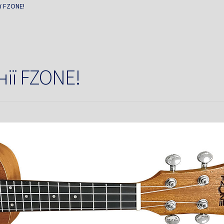
ї FZONE!
нії FZONE!