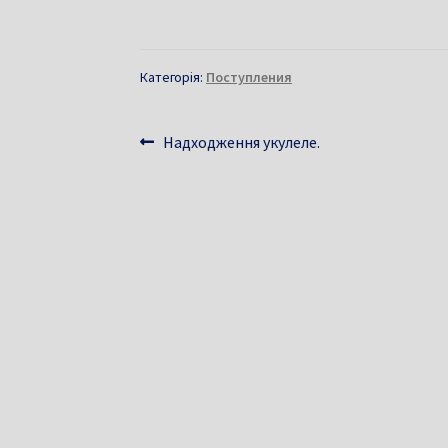
Категорія:
Поступления
Навігація
Попередні
Надходження укулеле.
записи:
записів