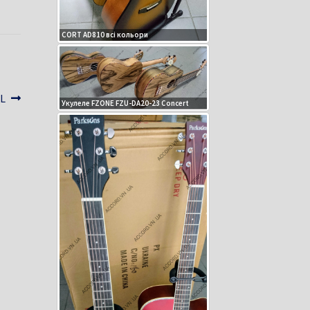
CORT AD810 всі кольори
LL
Укулеле FZONE FZU-DA20-23 Concert