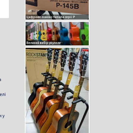
Цифрове піаніно Yamaha серії P
Великий вибір укулеле
а
елі
и у