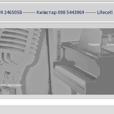
9 2465058 ------- Київстар 098 5443969 ------ Lifecell
Товари
Бре
лон-магазин