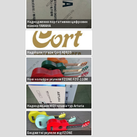
Надходження портативних цифрових
піаніно YAMAHA
Надійшли гітари Cort AD810
Нові кольори укулеле FZONE FZU-110M
Надходження MIDI-клавіатур Arturia
Бюджетні укулеле від FZONE