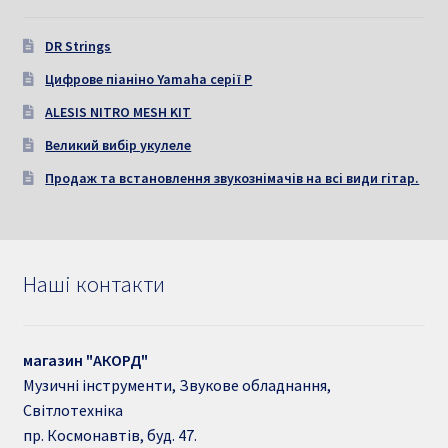
DR Strings
Цифрове піаніно Yamaha серії P
ALESIS NITRO MESH KIT
Великий вибір укулеле
Продаж та встановлення звукознімачів на всі види гітар.
Наші контакти
магазин "АКОРД"
Музичні інструменти, Звукове обладнання,
Світлотехніка
пр. Космонавтів, буд. 47.