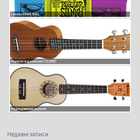
І знову ERNIE BALL
Укулеле від компанії FZONE!
Надходження укулеле.
Недавні записи