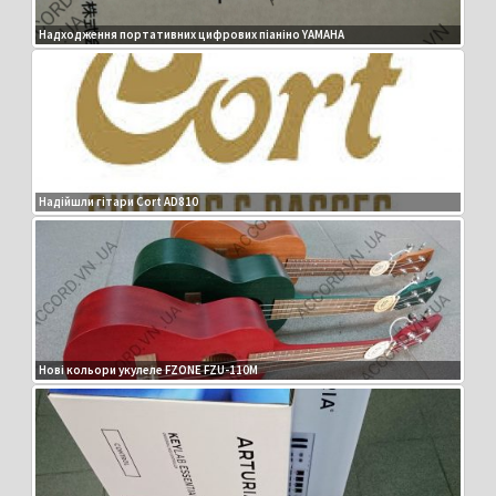
Надходження портативних цифрових піаніно YAMAHA
Надійшли гітари Cort AD810
Нові кольори укулеле FZONE FZU-110M