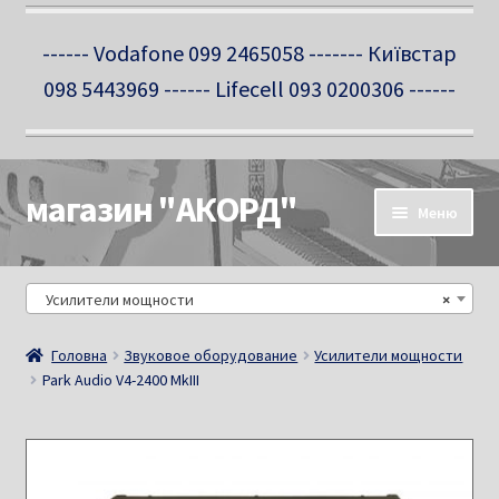
------ Vodafone 099 2465058 ------- Київстар
098 5443969 ------ Lifecell 093 0200306 ------
магазин "АКОРД"
Перейти
Перейти
Меню
до
до
навігації
вмісту
Про нас
Усилители мощности
×
Новини
Головна
Звуковое оборудование
Усилители мощности
Park Audio V4-2400 MkIII
Контакти
Салон-магазин