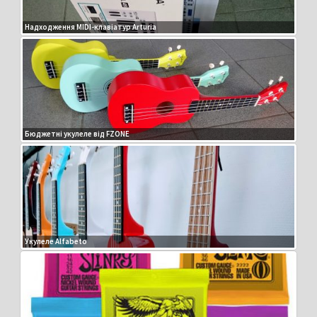
Надходження MIDI-клавіатур Arturia
Бюджетні укулеле від FZONE
Укулеле Alfabeto