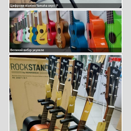
Цифрове піаніно Yamaha серії P
Великий вибір укулеле