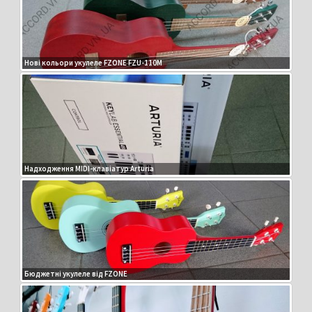
Нові кольори укулеле FZONE FZU-110M
Надходження MIDI-клавіатур Arturia
Бюджетні укулеле від FZONE