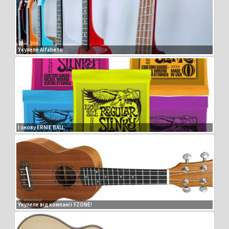
Укулеле Alfabeto
І знову ERNIE BALL
Укулеле від компанії FZONE!