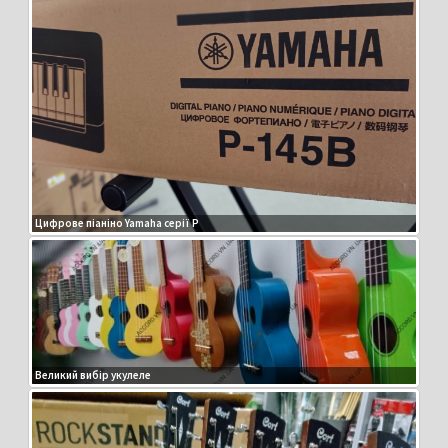
Цифрове піаніно Yamaha серії P
Великий вибір укулеле