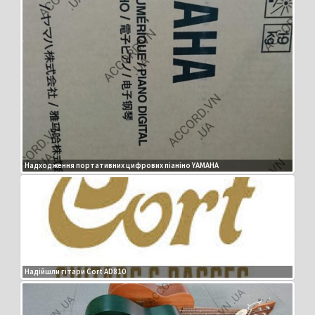
Надходження портативних цифрових піаніно YAMAHA
Надійшли гітари Cort AD810