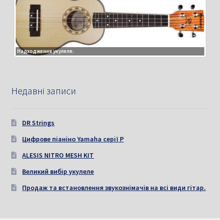
Надходження укулеле.
Недавні записи
DR Strings
Цифрове піаніно Yamaha серії P
ALESIS NITRO MESH KIT
Великий вибір укулеле
Продаж та встановлення звукознімачів на всі види гітар.