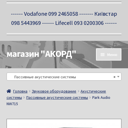
------ Vodafone 099 2465058 ------- Київстар
098 5443969 ------ Lifecell 093 0200306 ------
магазин "АКОРД"
Перейти
Перейти
Меню
до
до
навігації
вмісту
Про нас
Пассивные акустические системы
×
Новини
Головна
Звуковое оборудование
Акустические
системы
Пассивные акустические системы
Park Audio
Контакти
NW715
Салон-магазин