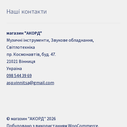
Наші контакти
магазин "АКОРД"
Музичні інструменти, Звукове обладнання,
Світлотехніка
пр. Космонавтів, буд. 47.
21021
Вінниця
Україна
098 544 39 69
asp.vinnitsa@gmail.com
© магазин "АКОРД" 2026
Побудовано з використанням WooCommerce
.