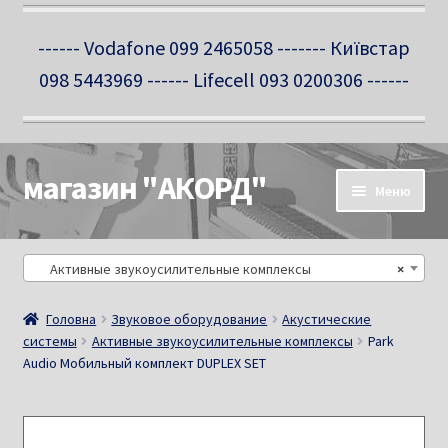
------ Vodafone 099 2465058 ------- Київстар
098 5443969 ------ Lifecell 093 0200306 ------
магазин "АКОРД"
Перейти
Перейти
Меню
до
до
навігації
вмісту
Про нас
Активные звукоусилительные комплексы
×
Новини
Головна
Звуковое оборудование
Акустические
системы
Активные звукоусилительные комплексы
Park
Контакти
Audio Мобильный комплект DUPLEX SET
Салон-магазин