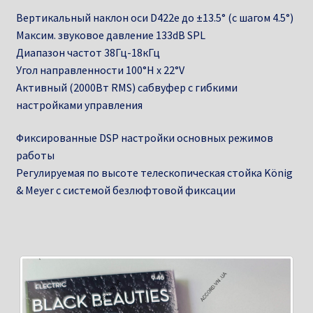
Вертикальный наклон оси D422e до ±13.5° (с шагом 4.5°)
Максим. звуковое давление 133dB SPL
Диапазон частот 38Гц-18кГц
Угол направленности 100°H x 22°V
Активный (2000Вт RMS) сабвуфер с гибкими
настройками управления
Фиксированные DSP настройки основных режимов
работы
Регулируемая по высоте телескопическая стойка König
& Meyer с системой безлюфтовой фиксации