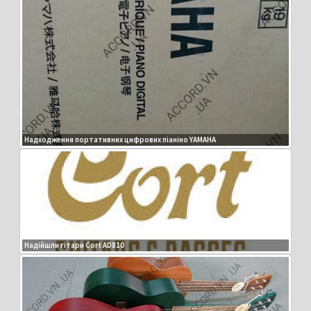
Надходження портативних цифрових піаніно YAMAHA
Надійшли гітари Cort AD810