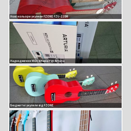
Нові кольори укулеле FZONE FZU-110M
Надходження MIDI-клавіатур Arturia
Бюджетні укулеле від FZONE