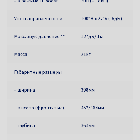
– в режиме LF boost
70Гц – 18кГц
Угол направленности
100°H x 22°V (-6дБ)
Макс. звук. давление **
127дБ/ 1м
Масса
21кг
Габаритные размеры:
– ширина
398мм
– высота (фронт/тыл)
452/364мм
– глубина
364мм