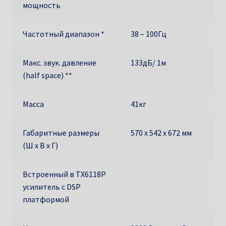
мощность
Частотный диапазон *
38 – 100Гц
Макс. звук. давление
133дБ/ 1м
(half space) **
Масса
41кг
Габаритные размеры
570 x 542 x 672 мм
(Ш х В х Г)
Встроенный в TX6118P
усилитель с DSP
платформой