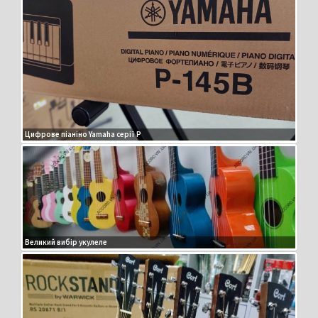
Цифрове піаніно Yamaha серії P
Великий вибір укулеле