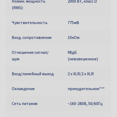
Номин. мощность
2000 Вт, класс D
(RMS):
Чувствительность
775мВ
Вход. сопротивление
10кОм
Отношение сигнал/
98дБ
шум
(невзвешенное)
Вход/линейный выход
2 х XLR/2 х XLR
Охлаждение
принудительное***
Сеть питания
~160-280В, 50/60Гц