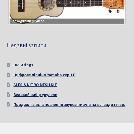
Надходження укулеле.
Недавні записи
DR Strings
Цифрове піаніно Yamaha серії P
ALESIS NITRO MESH KIT
Великий вибір укулеле
Продаж та встановлення звукознімачів на всі види гітар.