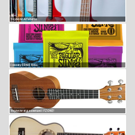
Укулеле Alfabeto
І знову ERNIE BALL
Укулеле від компанії FZONE!