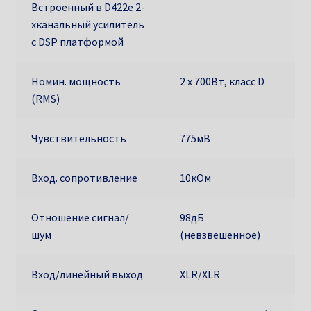
Встроенный в D422e 2-
хканальный усилитель
с DSP платформой
Номин. мощность
2 х 700Вт, класс D
(RMS)
Чувствительность
775мВ
Вход. сопротивление
10кОм
Отношение сигнал/
98дБ
шум
(невзвешенное)
Вход/линейный выход
XLR/XLR