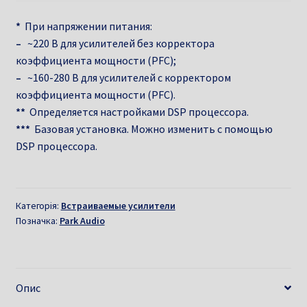
*
При напряжении питания:
–
~220 B для усилителей без корректора
коэффициента мощности (PFC);
–
~160-280 B для усилителей с корректором
коэффициента мощности (PFC).
**
Определяется настройками DSP процессора.
***
Базовая установка. Можно изменить с помощью
DSP процессора.
Категорія:
Встраиваемые усилители
Позначка:
Park Audio
Опис