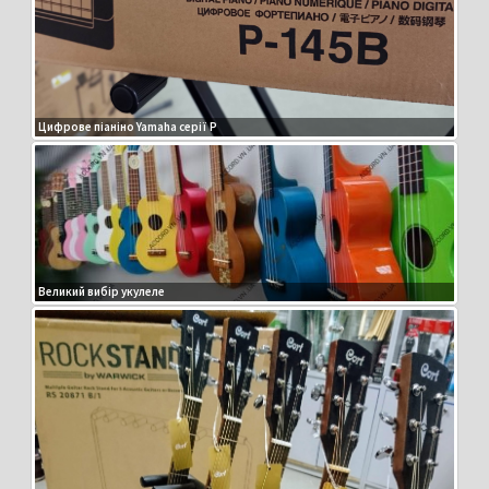
Цифрове піаніно Yamaha серії P
Великий вибір укулеле