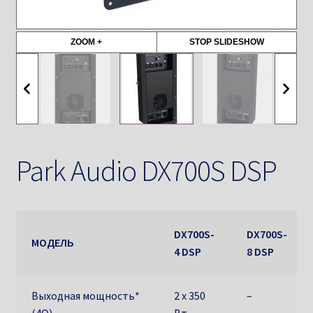
ZOOM +
STOP SLIDESHOW
Park Audio DX700S DSP
DX700S-
DX700S-
МОДЕЛЬ
4 DSP
8 DSP
Выходная мощность*
2 х 350
–