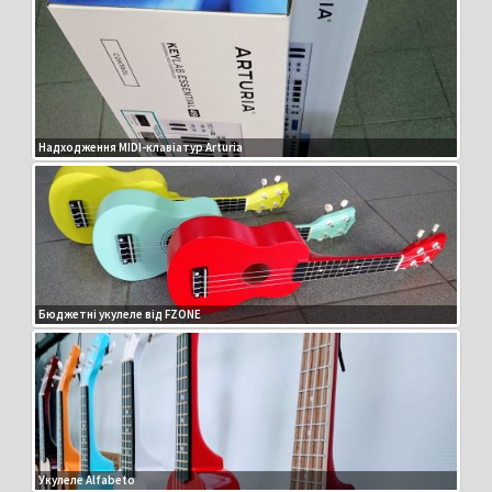
Надходження MIDI-клавіатур Arturia
Бюджетні укулеле від FZONE
Укулеле Alfabeto