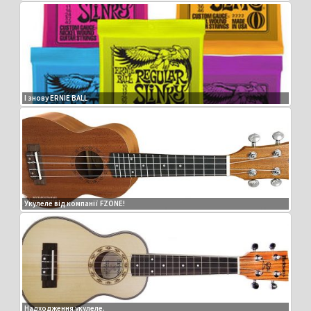
І знову ERNIE BALL
Укулеле від компанії FZONE!
Надходження укулеле.