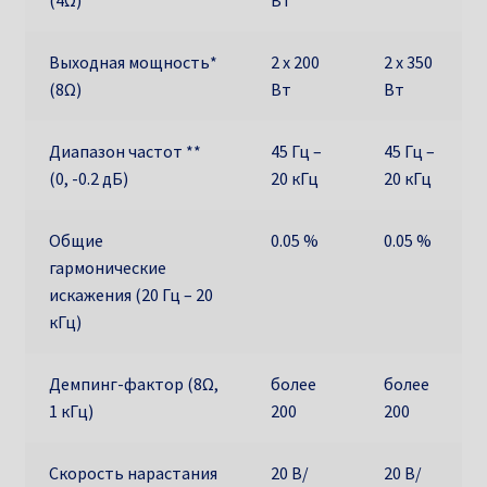
(4Ω)
Вт
Выходная мощность*
2 х 200
2 х 350
(8Ω)
Вт
Вт
Диапазон частот **
45 Гц –
45 Гц –
(0, -0.2 дБ)
20 кГц
20 кГц
Общие
0.05 %
0.05 %
гармонические
искажения (20 Гц – 20
кГц)
Демпинг-фактор (8Ω,
более
более
1 кГц)
200
200
Скорость нарастания
20 В/
20 В/