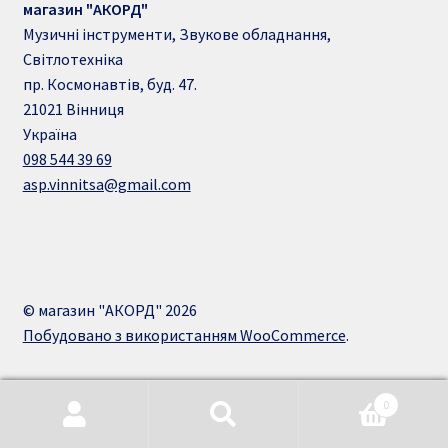
магазин "АКОРД"
Музичні інструменти, Звукове обладнання,
Світлотехніка
пр. Космонавтів, буд. 47.
21021
Вінниця
Україна
098 544 39 69
asp.vinnitsa@gmail.com
© магазин "АКОРД" 2026
Побудовано з використанням WooCommerce
.
0
Шукати:
Шукати