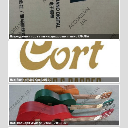
Надходження портативних цифрових піаніно YAMAHA
Надійшли гітари Cort AD810
Нові кольори укулеле FZONE FZU-110M