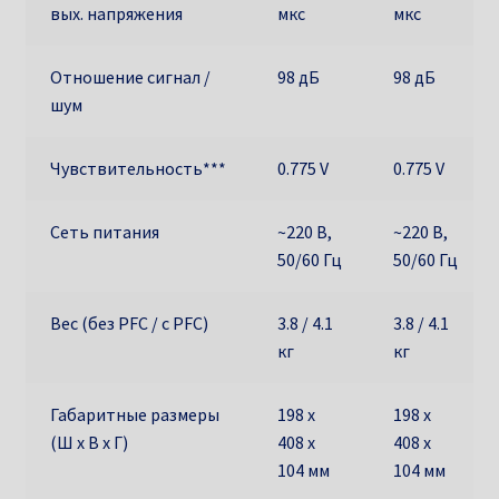
вых. напряжения
мкс
мкс
Отношение сигнал /
98 дБ
98 дБ
шум
Чувствительность***
0.775 V
0.775 V
Сеть питания
~220 В,
~220 В,
50/60 Гц
50/60 Гц
Вес (без PFC / с PFC)
3.8 / 4.1
3.8 / 4.1
кг
кг
Габаритные размеры
198 х
198 х
(Ш х В х Г)
408 х
408 х
104 мм
104 мм