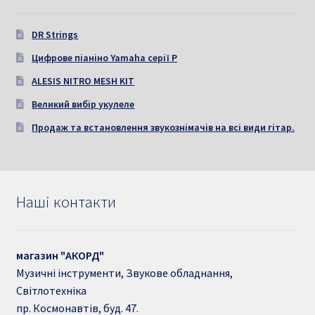
DR Strings
Цифрове піаніно Yamaha серії P
ALESIS NITRO MESH KIT
Великий вибір укулеле
Продаж та встановлення звукознімачів на всі види гітар.
Наші контакти
магазин "АКОРД"
Музичні інструменти, Звукове обладнання,
Світлотехніка
пр. Космонавтів, буд. 47.