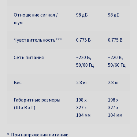
Отношение сигнал /
98 дБ
98 дБ
шум
Чувствительность***
0.775 В
0.775 В
Сеть питания
~220 В,
~220 В,
50/60 Гц
50/60 Гц
Вес
2.8 кг
2.8 кг
Габаритные размеры
198 х
198 х
(Ш х В х Г)
327 х
327 х
104 мм
104 мм
*
При напряжении питания: