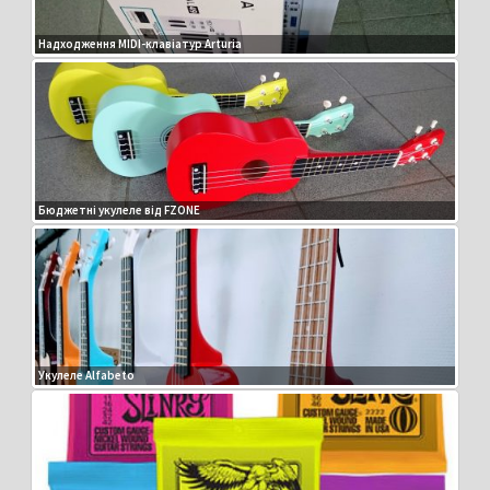
Надходження MIDI-клавіатур Arturia
Бюджетні укулеле від FZONE
Укулеле Alfabeto