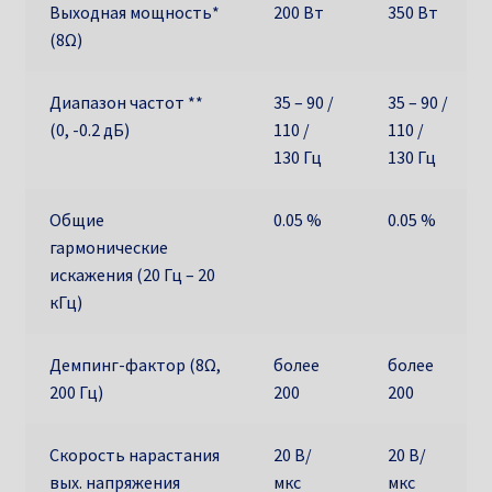
Выходная мощность*
200 Вт
350 Вт
(8Ω)
Диапазон частот **
35 – 90 /
35 – 90 /
(0, -0.2 дБ)
110 /
110 /
130 Гц
130 Гц
Общие
0.05 %
0.05 %
гармонические
искажения (20 Гц – 20
кГц)
Демпинг-фактор (8Ω,
более
более
200 Гц)
200
200
Скорость нарастания
20 В/
20 В/
вых. напряжения
мкс
мкс