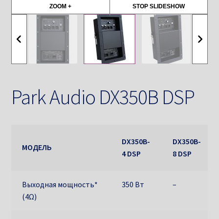
ZOOM +
STOP SLIDESHOW
Park Audio DX350B DSP
DX350B-
DX350B-
МОДЕЛЬ
4 DSP
8 DSP
Выходная мощность*
350 Вт
–
(4Ω)