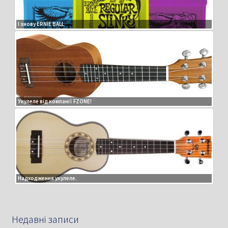
І знову ERNIE BALL
Укулеле від компанії FZONE!
Надходження укулеле.
Недавні записи