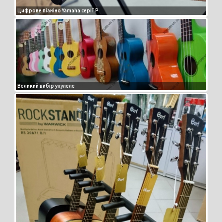
Цифрове піаніно Yamaha серії P
Великий вибір укулеле