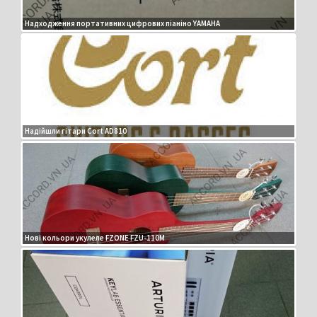
Надходження портативних цифрових піаніно YAMAHA
Надійшли гітари Cort AD810
Нові кольори укулеле FZONE FZU-110M