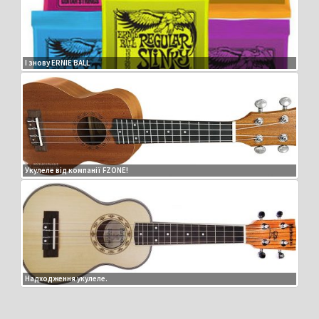
І знову ERNIE BALL
Укулеле від компанії FZONE!
Надходження укулеле.