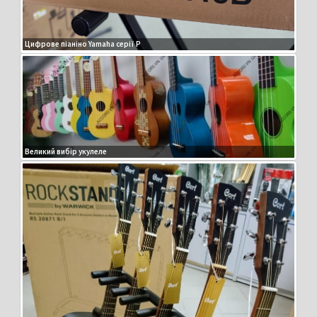
Цифрове піаніно Yamaha серії P
Великий вибір укулеле