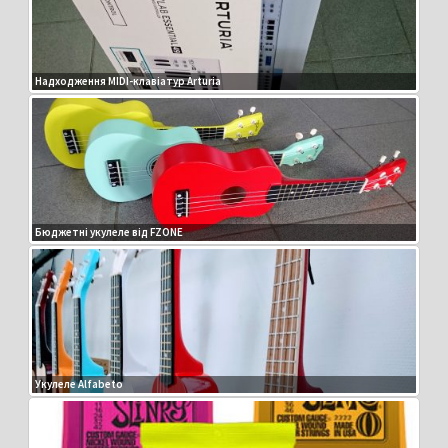
Надходження MIDI-клавіатур Arturia
Бюджетні укулеле від FZONE
Укулеле Alfabeto