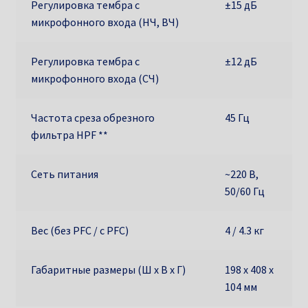
Регулировка тембра с
±15 дБ
микрофонного входа (НЧ, ВЧ)
Регулировка тембра с
±12 дБ
микрофонного входа (СЧ)
Частота среза обрезного
45 Гц
фильтра HPF **
Сеть питания
~220 В,
50/60 Гц
Вес (без PFC / с PFC)
4 / 4.3 кг
Габаритные размеры (Ш х В х Г)
198 х 408 х
104 мм