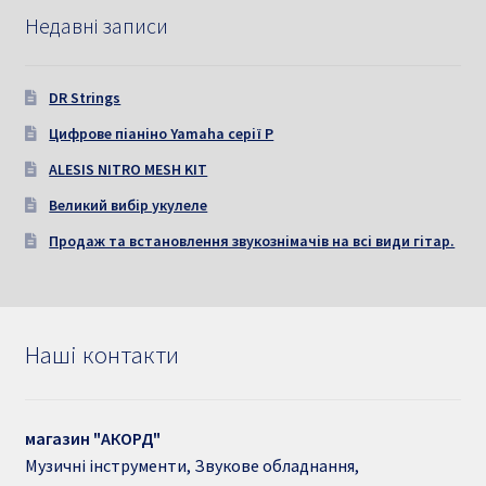
Недавні записи
DR Strings
Цифрове піаніно Yamaha серії P
ALESIS NITRO MESH KIT
Великий вибір укулеле
Продаж та встановлення звукознімачів на всі види гітар.
Наші контакти
магазин "АКОРД"
Музичні інструменти, Звукове обладнання,