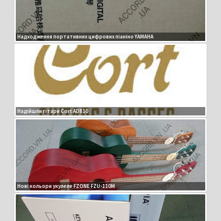
Надходження портативних цифрових піаніно YAMAHA
Надійшли гітари Cort AD810
Нові кольори укулеле FZONE FZU-110M