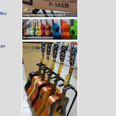
dBu)
Цифрове піаніно Yamaha серії P
Великий вибір укулеле
ода