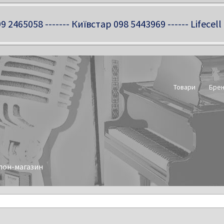
9 2465058 ------- Київстар 098 5443969 ------ Lifecell
Товари
Бре
лон-магазин