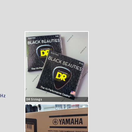
kHz
DR Strings