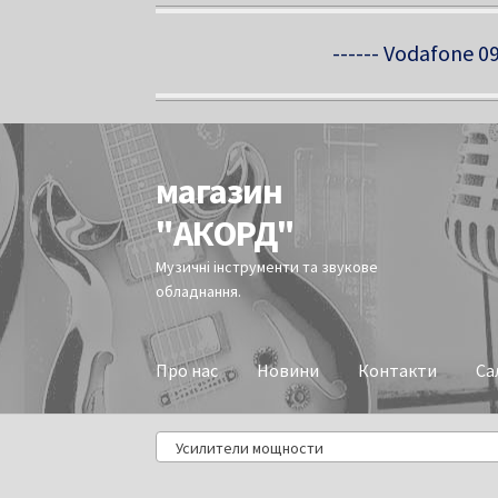
------ Vodafone 09
магазин
Перейти
Перейти
до
до
"АКОРД"
навігації
вмісту
Музичні інструменти та звукове
обладнання.
Про нас
Новини
Контакти
Са
Усилители мощности