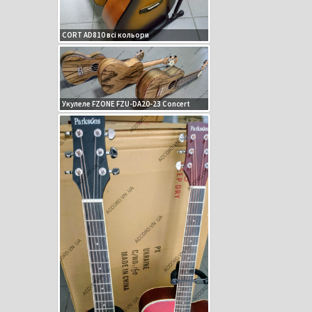
CORT AD810 всі кольори
Укулеле FZONE FZU-DA20-23 Concert