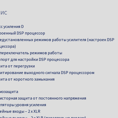
ис
с усиления D
роенный DSP процессор
редустановленных режимов работы усилителя (настроек DSP
цессора)
 переключатель режимов работы
 порт для настройки DSP процессора
ита от перегрузки
итирование выходного сигнала DSP процессором
ита от короткого замыкания
мозащита
исторная защита от постоянного напряжения
уляторы уровня усиления
ейные входы – 2 x XLR
ейные выходы – 2 x XLR (параллельно входам)