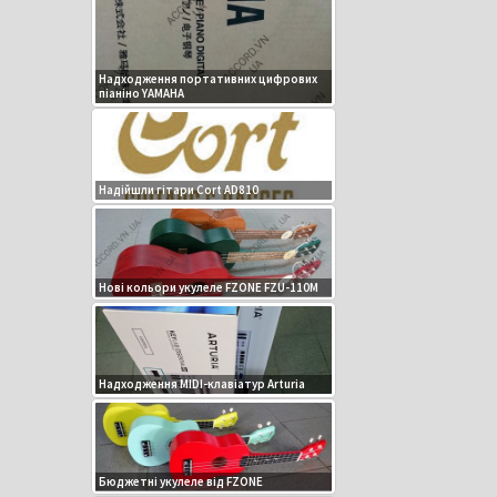
Надходження портативних цифрових
піаніно YAMAHA
Надійшли гітари Cort AD810
Нові кольори укулеле FZONE FZU-110M
Надходження MIDI-клавіатур Arturia
Бюджетні укулеле від FZONE