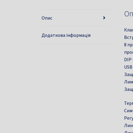
Оп
Опис
Клас
Додаткова інформація
Вст
8 п
про
DIP
USB
Защ
Лим
Защ
Тер
Сим
Рег
Лин
Лин