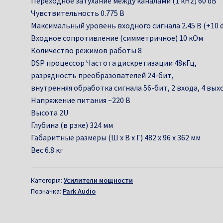
Переходное затухание между каналами (1 kHz) 60 dB
Чувствительность 0.775 В
Максимальный уровень входного сигнала 2.45 В (+10 
Входное сопротивление (симметричное) 10 кОм
Количество режимов работы 8
DSP процессор Частота дискретизации 48кГц,
разрядность преобразователей 24-бит,
внутренняя обработка сигнала 56-бит, 2 входа, 4 вых
Напряжение питания ~220 В
Высота 2U
Глубина (в рэке) 324 мм
Габаритные размеры (Ш х В х Г) 482 х 96 х 362 мм
Вес 6.8 кг
Категорія:
Усилители мощности
Позначка:
Park Audio