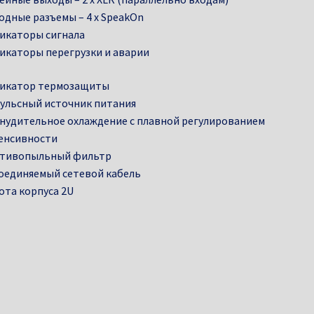
одные разъемы – 4 x SpeakOn
икаторы сигнала
икаторы перегрузки и аварии
икатор термозащиты
ульсный источник питания
нудительное охлаждение с плавной регулированием
енсивности
тивопыльный фильтр
оединяемый сетевой кабель
ота корпуса 2U