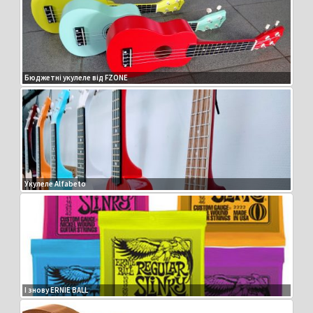
Бюджетні укулеле від FZONE
Укулеле Alfabeto
І знову ERNIE BALL