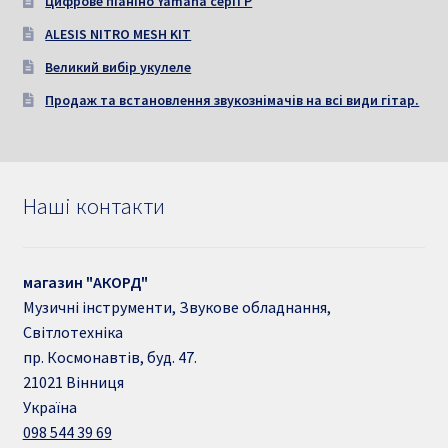
Цифрове піаніно Yamaha серії P
ALESIS NITRO MESH KIT
Великий вибір укулеле
Продаж та встановлення звукознімачів на всі види гітар.
Наші контакти
магазин "АКОРД"
Музичні інструменти, Звукове обладнання,
Світлотехніка
пр. Космонавтів, буд. 47.
21021
Вінниця
Україна
098 544 39 69