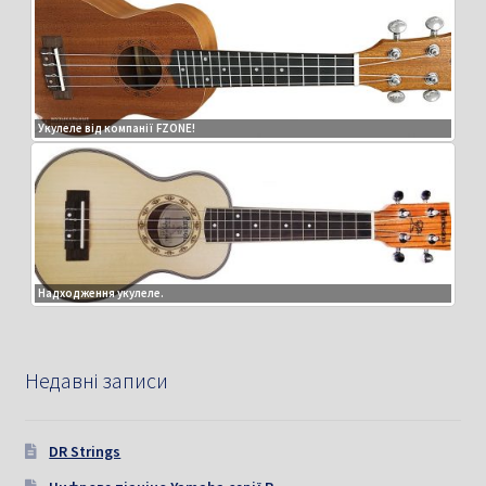
Укулеле від компанії FZONE!
Надходження укулеле.
Недавні записи
DR Strings