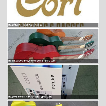
Надійшли гітари Cort AD810
Нові кольори укулеле FZONE FZU-110M
Надходження MIDI-клавіатур Arturia