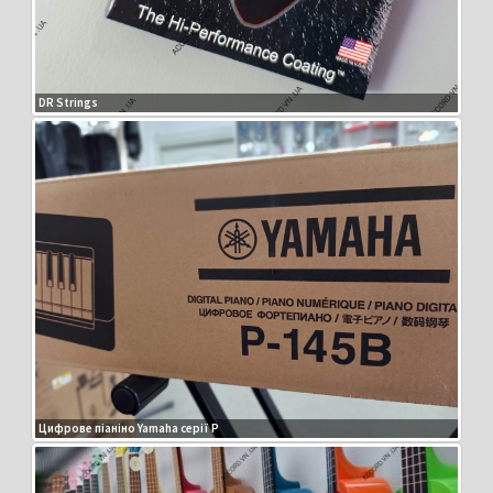
DR Strings
Цифрове піаніно Yamaha серії P