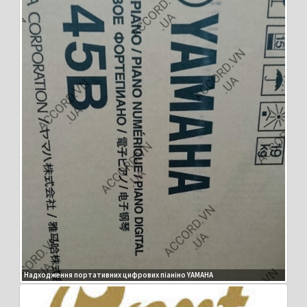
Надходження портативних цифрових піаніно YAMAHA