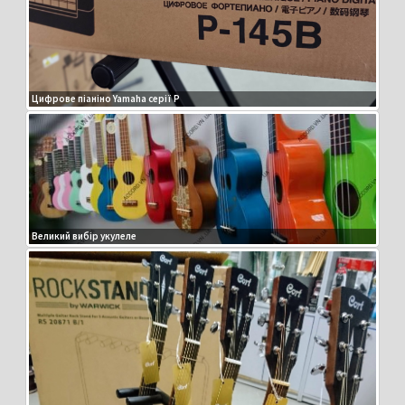
Цифрове піаніно Yamaha серії P
Великий вибір укулеле