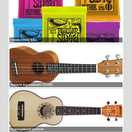
І знову ERNIE BALL
Укулеле від компанії FZONE!
Надходження укулеле.