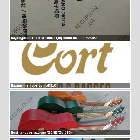
Надходження портативних цифрових піаніно YAMAHA
Надійшли гітари Cort AD810
Нові кольори укулеле FZONE FZU-110M