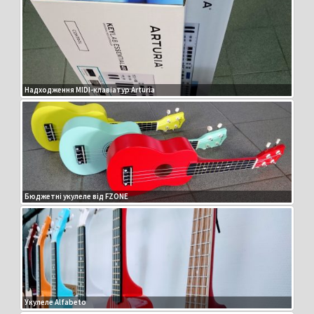
Надходження MIDI-клавіатур Arturia
Бюджетні укулеле від FZONE
Укулеле Alfabeto