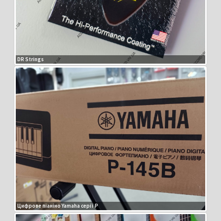
DR Strings
Цифрове піаніно Yamaha серії P