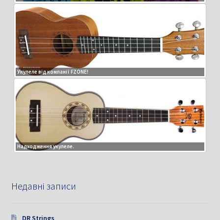
Укулеле від компанії FZONE!
Надходження укулеле.
Недавні записи
DR Strings