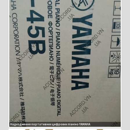
Надходження портативних цифрових піаніно YAMAHA