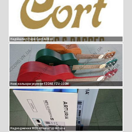
Надійшли гітари Cort AD810
Нові кольори укулеле FZONE FZU-110M
Надходження MIDI-клавіатур Arturia