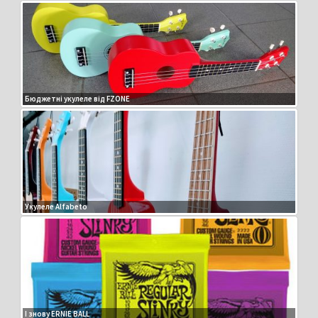
Бюджетні укулеле від FZONE
Укулеле Alfabeto
І знову ERNIE BALL