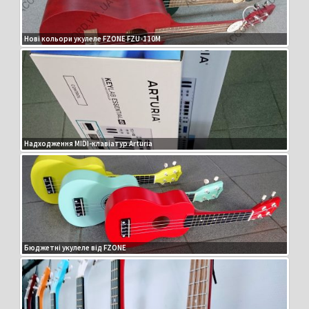
Нові кольори укулеле FZONE FZU-110M
Надходження MIDI-клавіатур Arturia
Бюджетні укулеле від FZONE