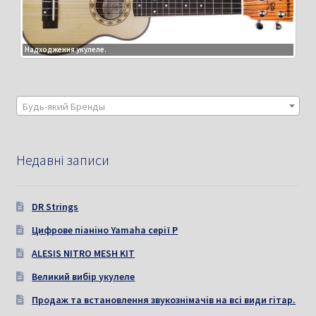
Надходження укулеле.
Будь-який Бренды
Недавні записи
DR Strings
Цифрове піаніно Yamaha серії P
ALESIS NITRO MESH KIT
Великий вибір укулеле
Продаж та встановлення звукознімачів на всі види гітар.