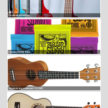
Укулеле Alfabeto
І знову ERNIE BALL
Укулеле від компанії FZONE!