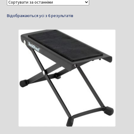
Sorted
Відображаються усі з 6 результатів
by
latest