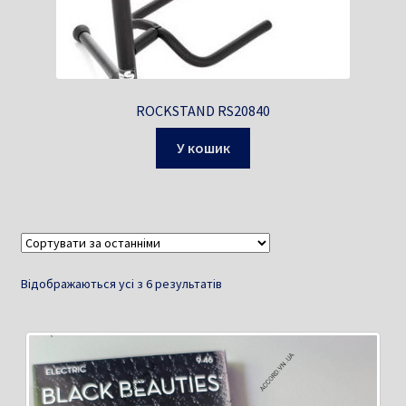
ROCKSTAND RS20840
У кошик
Sorted
Відображаються усі з 6 результатів
by
latest