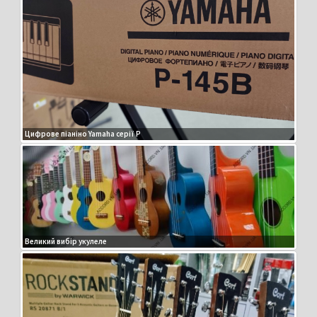
Цифрове піаніно Yamaha серії P
Великий вибір укулеле