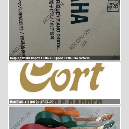
Надходження портативних цифрових піаніно YAMAHA
Надійшли гітари Cort AD810